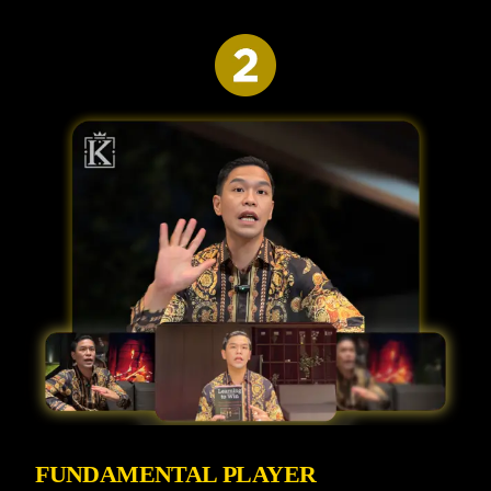
FUNDAMENTAL PLAYER