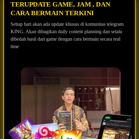
TERUPDATE GAME, JAM , DAN
CARA BERMAIN TERKINI
Setiap hari akan ada update khusus di komunitas telegram
KING. Akan dibagikan daily content planning dan selalu
dibedah hasil dari game dengan cara bermain secara real
time