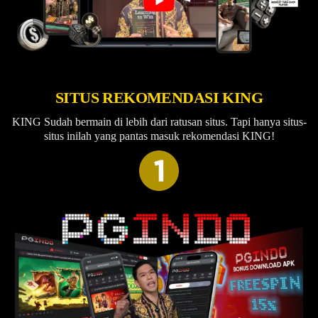
SITUS REKOMENDASI KING
KING Sudah bermain di lebih dari ratusan situs. Tapi hanya situs-
situs inilah yang pantas masuk rekomendasi KING!