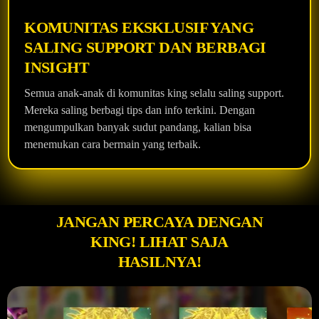
KOMUNITAS EKSKLUSIF YANG
SALING SUPPORT DAN BERBAGI
INSIGHT
Semua anak-anak di komunitas king selalu saling support.
Mereka saling berbagi tips dan info terkini. Dengan
mengumpulkan banyak sudut pandang, kalian bisa
menemukan cara bermain yang terbaik.
JANGAN PERCAYA DENGAN
KING! LIHAT SAJA
HASILNYA!