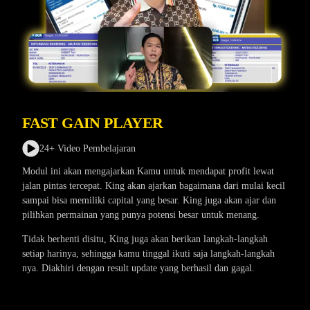
FAST GAIN PLAYER
24+ Video Pembelajaran
Modul ini akan mengajarkan Kamu untuk mendapat profit lewat
jalan pintas tercepat. King akan ajarkan bagaimana dari mulai kecil
sampai bisa memiliki capital yang besar. King juga akan ajar dan
pilihkan permainan yang punya potensi besar untuk menang.
Tidak berhenti disitu, King juga akan berikan langkah-langkah
setiap harinya, sehingga kamu tinggal ikuti saja langkah-langkah
nya. Diakhiri dengan result update yang berhasil dan gagal.