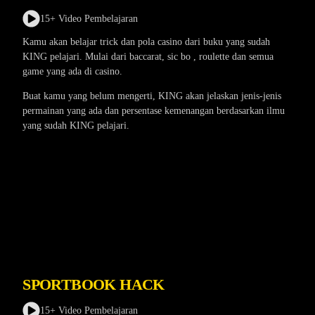
15+ Video Pembelajaran
Kamu akan belajar trick dan pola casino dari buku yang sudah
KING pelajari. Mulai dari baccarat, sic bo , roulette dan semua
game yang ada di casino.
Buat kamu yang belum mengerti, KING akan jelaskan jenis-jenis
permainan yang ada dan persentase kemenangan berdasarkan ilmu
yang sudah KING pelajari.
SPORTBOOK HACK
15+ Video Pembelajaran