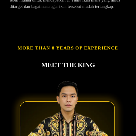
lebih mudah untuk mendapatkan JP Paus! Ikan mana yang harus
ditarget dan bagaimana agar ikan tersebut mudah tertangkap.
MORE THAN 8 YEARS OF EXPERIENCE
MEET THE KING