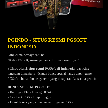
PGINDO - SITUS RESMI PGSOFT
INDONESIA
King cuma percaya satu hal:
“Kalau PGSoft, mainnya harus di rumah resminya!”
PGindo adalah
situs resmi PGSoft di Indonesia
, dan King
langsung dimanjakan dengan bonus spesial hanya untuk game
PGSoft—bukan bonus generik yang dibagi rata ke semua pemain.
BONUS SPESIAL PGSOFT!
• Rollingan PGSoft yang BESAR
• Cashback PGSoft tiap minggu
• Event bonus yang cuma keluar di game PGSoft