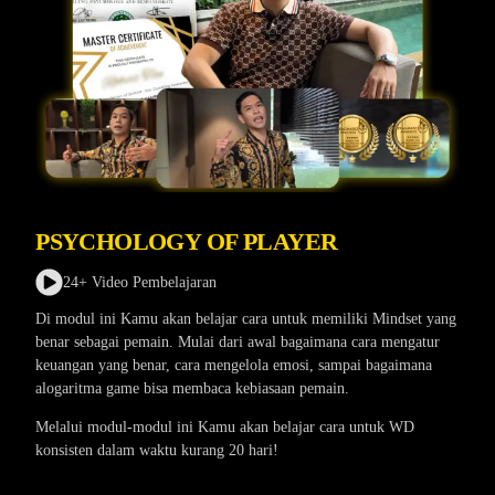
PSYCHOLOGY OF PLAYER
24+ Video Pembelajaran
Di modul ini Kamu akan belajar cara untuk memiliki Mindset yang
benar sebagai pemain. Mulai dari awal bagaimana cara mengatur
keuangan yang benar, cara mengelola emosi, sampai bagaimana
alogaritma game bisa membaca kebiasaan pemain.
Melalui modul-modul ini Kamu akan belajar cara untuk WD
konsisten dalam waktu kurang 20 hari!